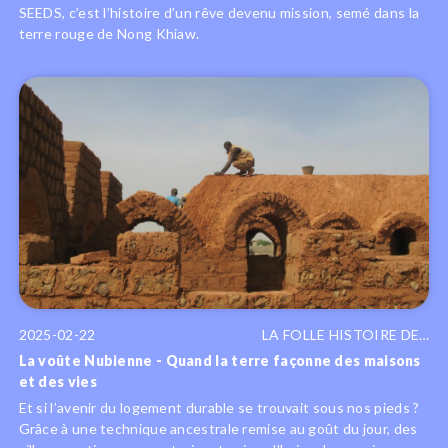
SEEDS, c’est l’histoire d’un rêve devenu mission, semé dans la
terre rouge de Nong Khiaw.
2025-02-22
LA FOLLE HISTOIRE DE…
La voûte Nubienne - Quand la terre façonne des maisons
et des vies
Et si l’avenir du logement durable se trouvait sous nos pieds ?
Grâce à une technique ancestrale remise au goût du jour, des