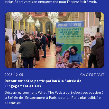
inclusif à travers son engagement pour l'accessibilité web.
2023-12-05
ÇA C'EST FAIT
Retour sur notre participation à la Soirée de
l'Engagement à Paris
Découvrez comment What The Web a participé avec passion à
la Soirée de l'Engagement à Paris, pour un Paris plus solidaire
et engagé.