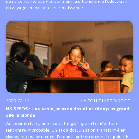
ne se contente pas d’enseigner, mais transforme l’éducation
en voyage, en partage, en renaissance.
2025-03-14
LA FOLLE HISTOIRE DE…
NK SEEDS : Une école, un sac à dos et un rêve plus grand
que le monde
Au cœur du Laos, une école d’anglais gratuite née d’une
rencontre improbable. Un sac à dos, un salon transformé en
classe, et des centaines d’enfants qui retrouvent l’espoir. NK