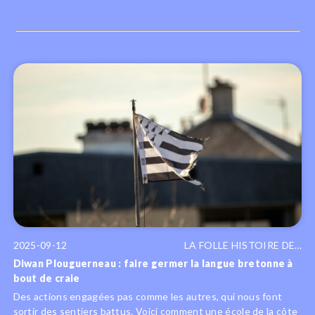
2025-09-12
LA FOLLE HISTOIRE DE…
Diwan Plouguerneau : faire germer la langue bretonne à
bout de craie
Des actions engagées pas comme les autres, qui nous font
sortir des sentiers battus. Voici comment une école de la côte